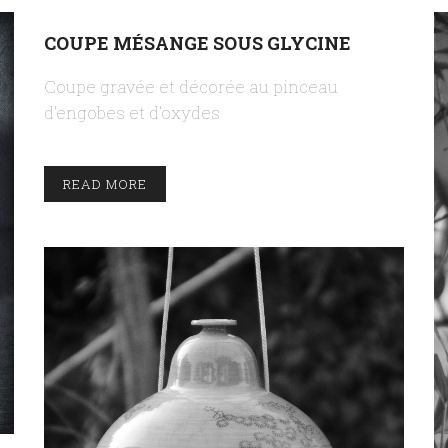
COUPE MÉSANGE SOUS GLYCINE
Coupe gravée et décorée au pinceau
d'engobes et d'oxydes
READ MORE