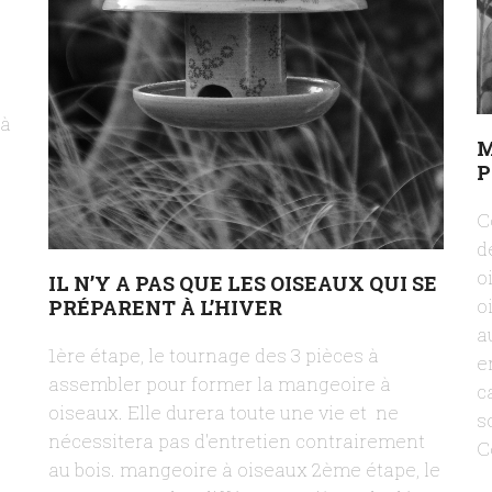
 à
M
P
C
d
o
IL N’Y A PAS QUE LES OISEAUX QUI SE
o
PRÉPARENT À L’HIVER
a
1ère étape, le tournage des 3 pièces à
e
assembler pour former la mangeoire à
c
oiseaux. Elle durera toute une vie et ne
s
nécessitera pas d'entretien contrairement
C
au bois. mangeoire à oiseaux 2ème étape, le