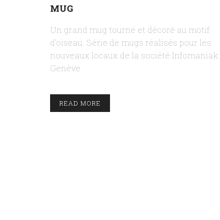
MUG
Un grand mug tourné et décoré au motif
d'oiseau. Série de mugs réalisés pour les
nouveaux locaux de la société Infomaniak
Genève
READ MORE