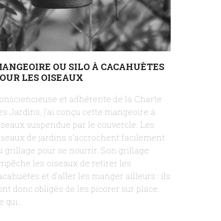
ANGEOIRE OU SILO À CACAHUÈTES
OUR LES OISEAUX
onsciencieuse et adhérente de la Charte
es Jardins, j'ai conçu cette mangeoire à
iseaux suspendue par le couvercle. Les
iseaux de jardins s'accrochent facilement
u grillage pour se nourrir. Son grillage
mpêche les oiseaux de retirer les
acahuètes et d'aller les manger ailleurs : ils
ont donc obligés de les picorer sur place.
e qui…