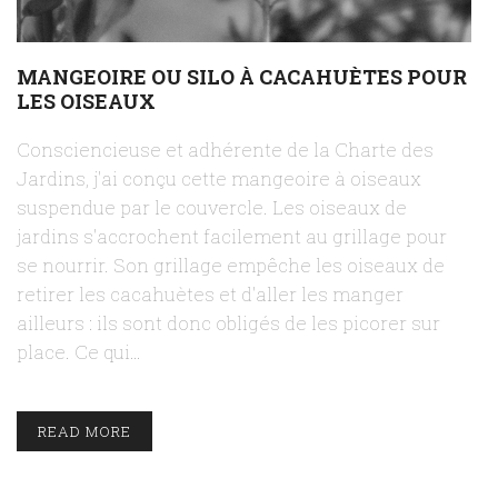
MANGEOIRE OU SILO À CACAHUÈTES POUR
LES OISEAUX
Consciencieuse et adhérente de la Charte des
Jardins, j'ai conçu cette mangeoire à oiseaux
suspendue par le couvercle. Les oiseaux de
jardins s'accrochent facilement au grillage pour
se nourrir. Son grillage empêche les oiseaux de
retirer les cacahuètes et d'aller les manger
ailleurs : ils sont donc obligés de les picorer sur
place. Ce qui…
READ MORE