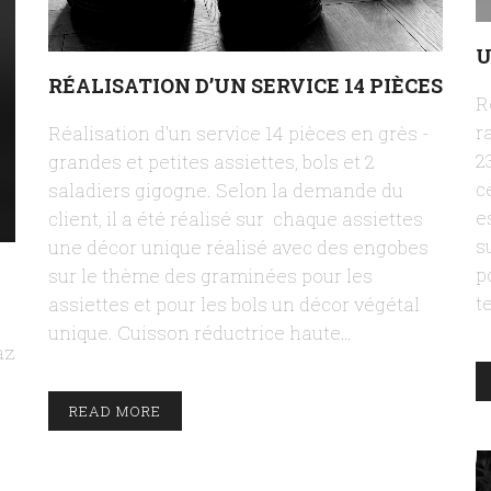
U
RÉALISATION D’UN SERVICE 14 PIÈCES
R
r
Réalisation d'un service 14 pièces en grès -
2
grandes et petites assiettes, bols et 2
c
saladiers gigogne. Selon la demande du
e
client, il a été réalisé sur chaque assiettes
s
une décor unique réalisé avec des engobes
p
sur le thème des graminées pour les
t
assiettes et pour les bols un décor végétal
unique. Cuisson réductrice haute…
az
READ MORE