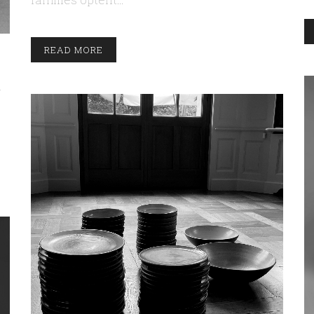
READ MORE
a