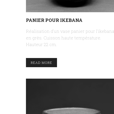
PANIER POUR IKEBANA
Réalisation d'un vase panier pour l'ikeban
en grès. Cuisson haute température.
Hauteur 22 cm.
READ MORE