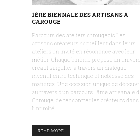
1ÈRE BIENNALE DES ARTISANS À
CAROUGE
Parcours des ateliers carougeois Les
artisans créateurs accueillent dans leurs
ateliers un invité en résonance avec leur
métier. Chaque binôme propose un univer
créatif singulier à travers un dialogue
inventif entre technique et noblesse des
matières. Une occasion unique de découvr
au travers d’un parcours l’âme artisanale d
Carouge, de rencontrer les créateurs dans
l’intimité…
READ MORE