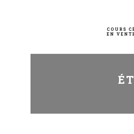
COURS C
EN VENT
É