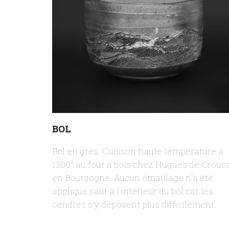
BOL
Bol en grès. Cuisson haute température à
1300° au four à bois chez Hugues de Crous
en Bourgogne. Aucun émaillage n'a été
appliqué sauf à l'intérieur du bol car les
cendres s'y déposent plus difficilement.