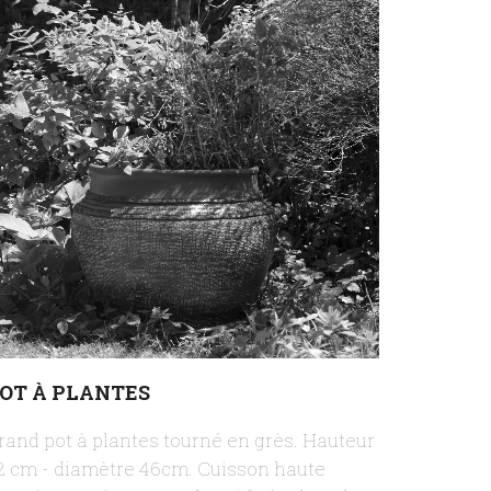
OT À PLANTES
rand pot à plantes tourné en grès. Hauteur
2 cm - diamètre 46cm. Cuisson haute