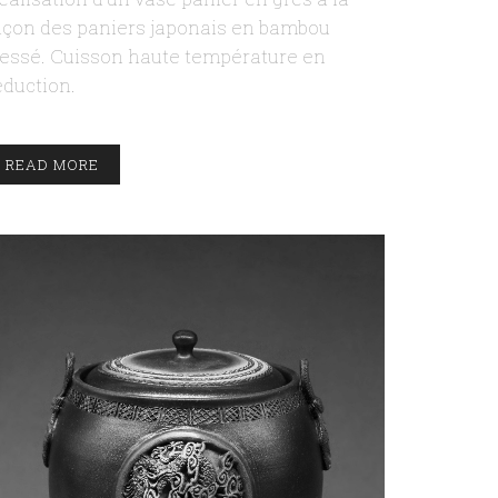
açon des paniers japonais en bambou
ressé. Cuisson haute température en
éduction.
READ MORE