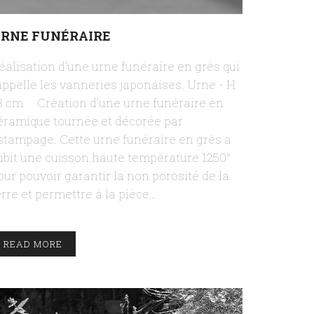
RNE FUNÉRAIRE
éalisation d'une urne funéraire en grès qui
appelle les vanneries japonaises. Urne - H
3 cm Création d'une urne funéraire en
éramique tournée et décorée par
stampage. Cette urne funéraire en grès a
ubit une cuisson haute température 1250°
our pouvoir garantir la non porosité de la
erre et permettre à la pièce…
READ MORE