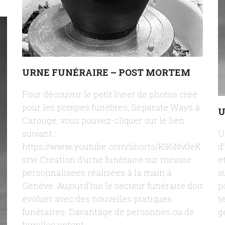
URNE FUNÉRAIRE – POST MORTEM
Pour découvrir le petit livret de photos créé
pour les pompes funèbres, Separate Ways à
U
Carouge, vous pouvez-cliquer sur le lien
suivant :
U
https://www.youtube.com/shorts/K96Nv0eK
d
srw Création d'urne funéraire sur mesure
e
personnalisées réalisées à la main à
s
Genève. Aujourd'hui le secteur funéraire doit
p
évoluer avec des nouvelles pratiques
t
funéraires. Davantage de personnes ou de
g
familles optent…