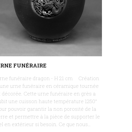
RNE FUNÉRAIRE
rne funéraire dragon - H 21 cm Création
’une urne funéraire en céramique tournée
t décorée. Cette urne funéraire en grès a
ubit une cuisson haute température 1250°
our pouvoir garantir la non porosité de la
erre et permettre à la pièce de supporter le
el en extérieur si besoin. Ce que nous…