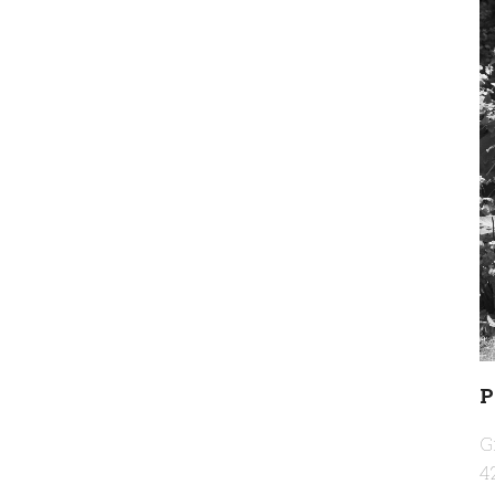
P
G
4