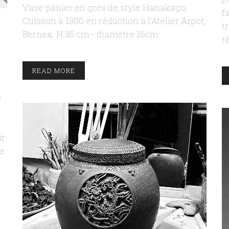
Vase panier en grès de style Hanakago.
f
Cuisson à 1300 en réduction à l'Atelier Arpot,
t
Bernex. H 35 cm - diamètre 16cm
r
READ MORE
s
ir
e