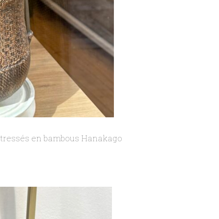
s tressés en bambous Hanakago