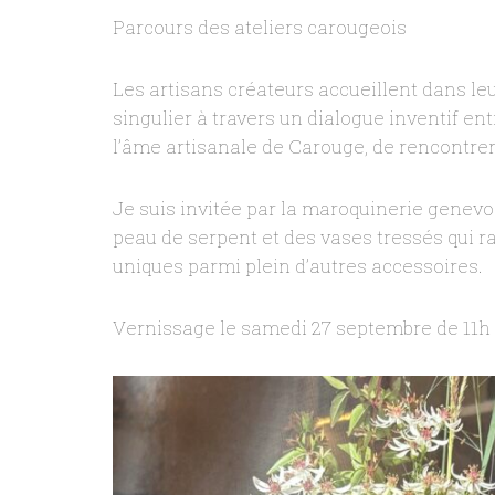
Parcours des ateliers carougeois
Les artisans créateurs accueillent dans le
singulier à travers un dialogue inventif e
l’âme artisanale de Carouge, de rencontrer l
Je suis invitée par la maroquinerie genevo
peau de serpent et des vases tressés qui r
uniques parmi plein d’autres accessoires.
Vernissage le samedi 27 septembre de 11h