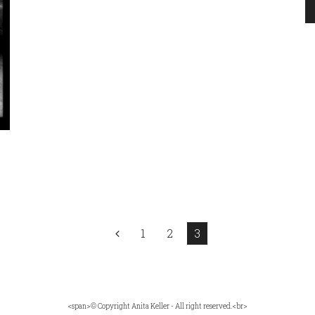
1
2
3
<span>© Copyright Anita Keller - All right reserved.<br>