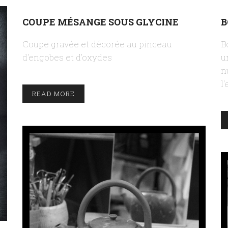
COUPE MÉSANGE SOUS GLYCINE
B
Coupe gravée et décorée au pinceau
B
d'engobes et d'oxydes
u
n
l
READ MORE