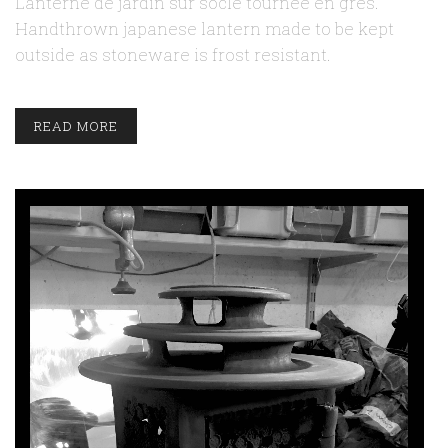
Lanterne de jardin sur socle tournée en grès.
Handthrown japanese lantern made to be kept
outside as stoneware is frost resistant.
READ MORE