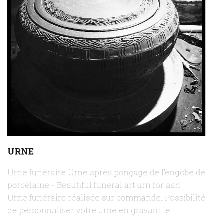
URNE
Urne funéraire Urne après ponçage de l'engobe de
porcelaine - Beautiful funeral art urn for ash.
Urne funéraire réalisée sur commande. Possibilité
de personnaliser votre urne en gravant le