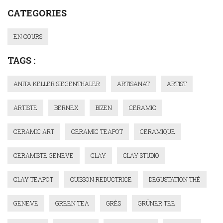
CATEGORIES
EN COURS
TAGS :
ANITA KELLER SIEGENTHALER
ARTISANAT
ARTIST
ARTISTE
BERNEX
BIZEN
CERAMIC
CERAMIC ART
CERAMIC TEAPOT
CERAMIQUE
CERAMISTE GENEVE
CLAY
CLAY STUDIO
CLAY TEAPOT
CUISSON REDUCTRICE
DEGUSTATION THÉ
GENEVE
GREEN TEA
GRÈS
GRÜNER TEE