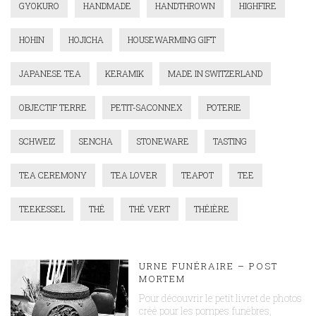
GYOKURO
HANDMADE
HANDTHROWN
HIGHFIRE
HOHIN
HOJICHA
HOUSEWARMING GIFT
JAPANESE TEA
KERAMIK
MADE IN SWITZERLAND
OBJECTIF TERRE
PETIT-SACONNEX
POTERIE
SCHWEIZ
SENCHA
STONEWARE
TASTING
TEA CEREMONY
TEA LOVER
TEAPOT
TEE
TEEKESSEL
THÉ
THÉ VERT
THÉIÈRE
URNE FUNÉRAIRE – POST
MORTEM
Pour découvrir le petit livret de photos
créé pour les pompes funèbres,